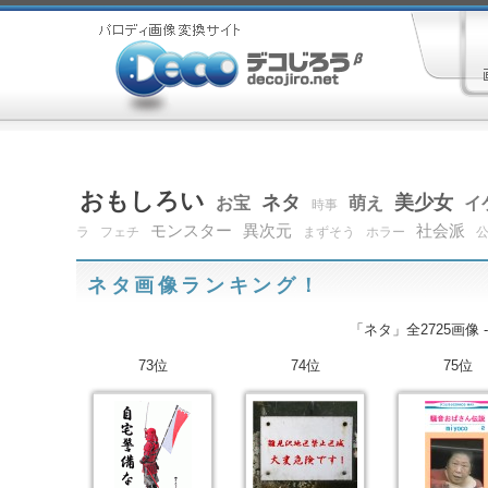
おもしろい
ネタ
美少女
お宝
萌え
イ
時事
モンスター
異次元
社会派
ラ
フェチ
まずそう
ホラー
ネタ画像ランキング！
「ネタ」全2725画像 
73位
74位
75位