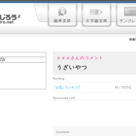
画像
ｄｄｄさんのコメント
うざいやつ
Ranking
『お宝』ランキング
40 / 1025位
Sponsored Link
Comment