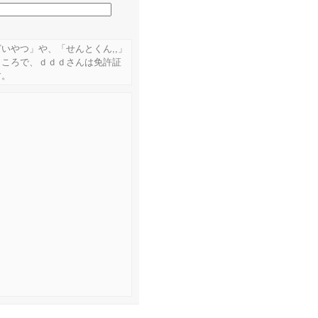
いやつ」や、「せんとくん,,」
ところで、ｄｄｄさんは免許証
す。