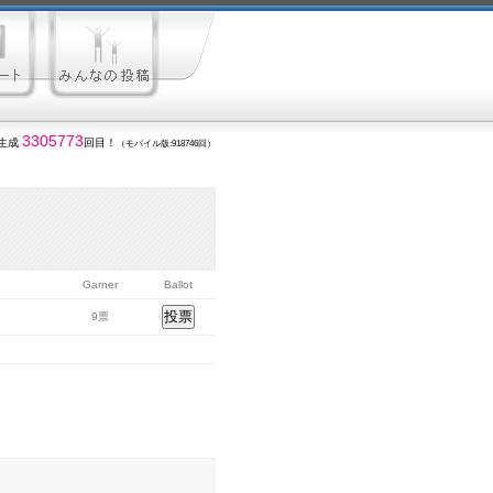
3305773
生成
回目！
（モバイル版:918746回）
Garner
Ballot
9票