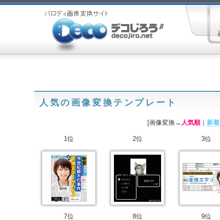
人気の画像変換テンプレート
[画像変換→
人気順
｜
新着
1位
2位
3位
7位
8位
9位