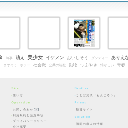
タ
美少女
萌え
イケメン
ありえ
おいしそう
時事
ダンディー
元
社会派
動物
つぶやき
青春
まずそう
ホラー
公共の福祉
懐かしい
Site
Brother
使い方
ことば変換『もんじろう』
Operation
Friend
お問い合わせ
懸賞サイト
利用規約と注意事項
Solution
プライバシーポリシー
福岡の求人の情報
会社概要