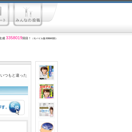
3358019
生成
回目！
（モバイル版:936843回）
ていつもと違った