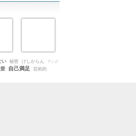
ない
秘密
けしからん
アング
自己満足
愛
芸術的