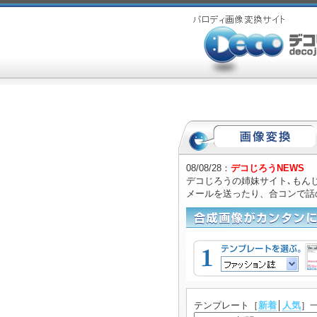
08/08/28：
デコじろうNEWS
デコじろうの姉妹サイト､もんじ
メールを送ったり、合コンで話
テンプレート
［
新着
│
人気
］