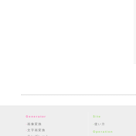
Generator
Site
画像変換
使い方
文字画変換
Operation