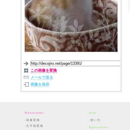
この画像を変換
メールで送る
画像を保存
Generator
Site
画像変換
使い方
文字画変換
Operation