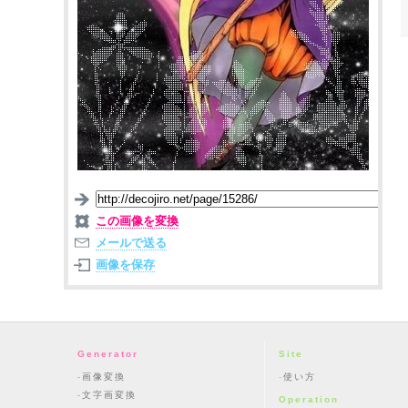
この画像を変換
メールで送る
画像を保存
Generator
Site
画像変換
使い方
文字画変換
Operation