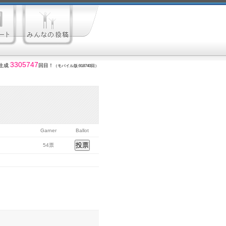
3305747
生成
回目！
（モバイル版:918740回）
Garner
Ballot
54票