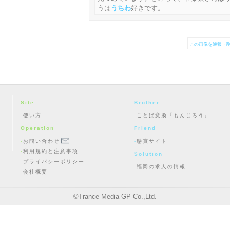
うは
うちわ
好きです。
この画像を通報・削
Site
Brother
使い方
ことば変換『もんじろう』
Operation
Friend
お問い合わせ
懸賞サイト
利用規約と注意事項
Solution
プライバシーポリシー
福岡の求人の情報
会社概要
©
Trance Media GP Co.,Ltd.