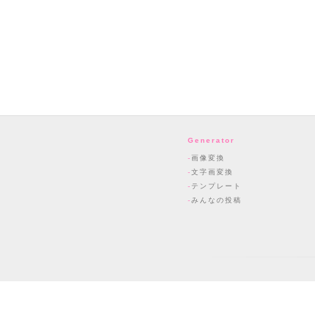
Generator
画像変換
文字画変換
テンプレート
みんなの投稿