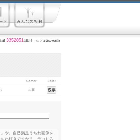
3352851
生成
回目！
（モバイル版:934935回）
Garner
Ballot
6位
32票
子」や、自己満足うちわ画像を
うちわ好きですか？ デコじろ