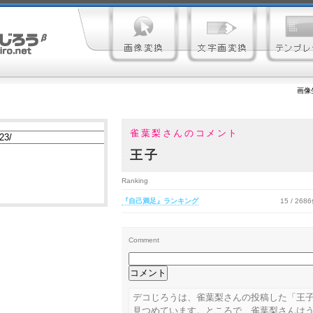
画像
雀葉梨さんのコメント
王子
Ranking
『自己満足』ランキング
15 / 268
Comment
デコじろうは、雀葉梨さんの投稿した「王
見つめています。ところで、雀葉梨さんは