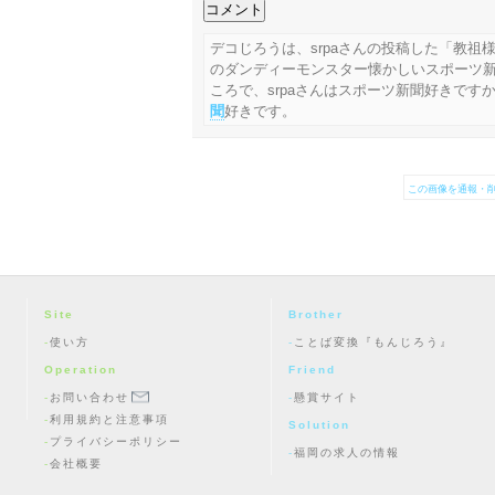
デコじろうは、srpaさんの投稿した「教祖
のダンディーモンスター懐かしいスポーツ
ころで、srpaさんはスポーツ新聞好きです
聞
好きです。
この画像を通報・削
Site
Brother
使い方
ことば変換『もんじろう』
Operation
Friend
お問い合わせ
懸賞サイト
利用規約と注意事項
Solution
プライバシーポリシー
福岡の求人の情報
会社概要