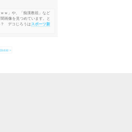
様ｗｗ」や、「痴漢教祖」など
新聞画像を見つめています。と
か？ デコじろうは
スポーツ新
除依頼 >