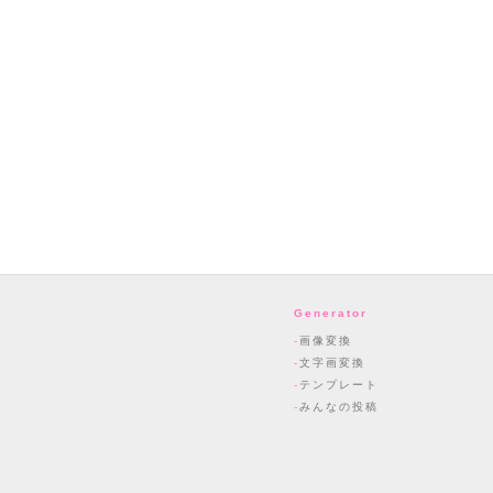
Generator
画像変換
文字画変換
テンプレート
みんなの投稿