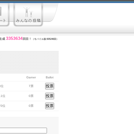
3353634
生成
回目！
（モバイル版:935246回）
Garner
Ballot
43位
7票
611位
0票
370位
0票