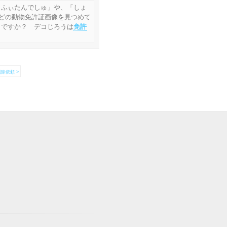
ょふぃたんでしゅ」や、「しょ
などの動物免許証画像を見つめて
きですか？ デコじろうは
免許
除依頼 >