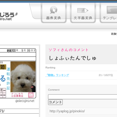
画像
ソフィさんのコメント
しょふぃたんでしゅ
Ranking
『動物』ランキング
21 / 1027位
Comment
http://yaplog.jp/pinokio/