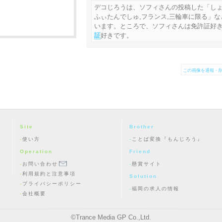
デコじろうは、ソフィさんの投稿した「し
ふぃたんでしゅ,フランス,三輪車に限る」
います。ところで、ソフィさんは免許証好
証
好きです。
この画像を通報・削
Site
Brother
使い方
ことば変換『もんじろう』
Operation
Friend
お問い合わせ
懸賞サイト
利用規約と注意事項
Solution
プライバシーポリシー
福岡の求人の情報
会社概要
©
Trance Media GP Co.,Ltd.