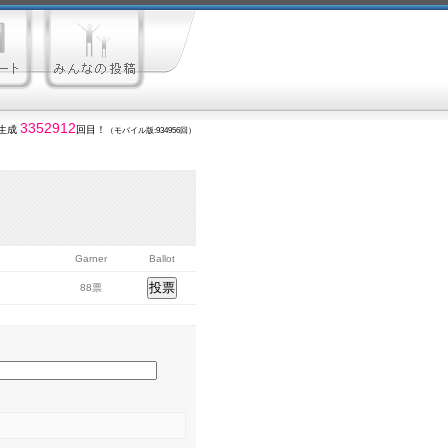
3352912
生成
回目！
（モバイル版:934956回）
Garner
Ballot
88票