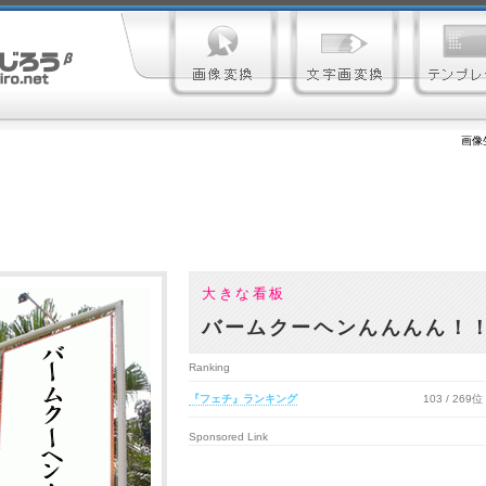
画像
大きな看板
バームクーヘンんんんん！
Ranking
『フェチ』ランキング
103 / 269位
Sponsored Link