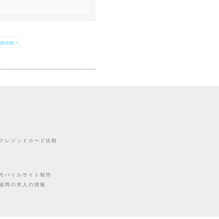
除依頼 >
クレジッドカード比較
モバイルサイト制作
福岡の求人の情報