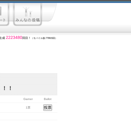
2223480
生成
回目！
（モバイル版:779915回）
！！！
Garner
Ballot
1票