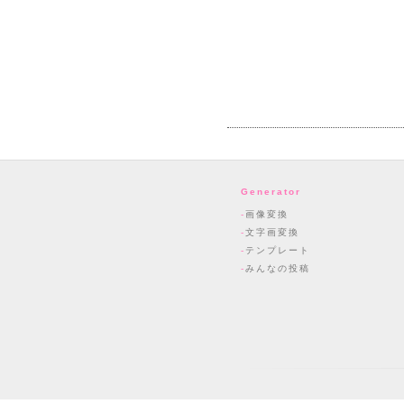
Generator
画像変換
文字画変換
テンプレート
みんなの投稿