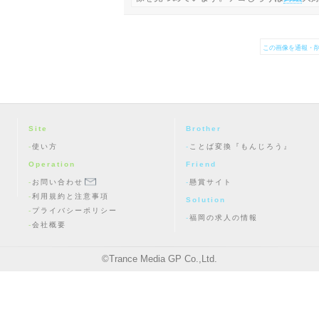
この画像を通報・削
Site
Brother
使い方
ことば変換『もんじろう』
Operation
Friend
お問い合わせ
懸賞サイト
利用規約と注意事項
Solution
プライバシーポリシー
福岡の求人の情報
会社概要
©
Trance Media GP Co.,Ltd.