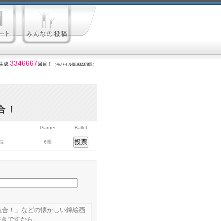
3346667
生成
回目！
（モバイル版:932378回）
合！
Garner
Ballot
7位
6票
員集合！」などの懐かしい錦絵画
好きですから。