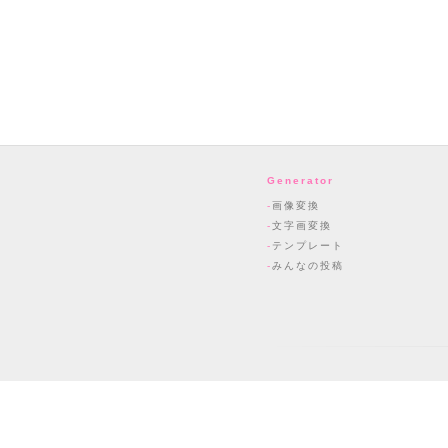
Generator
画像変換
文字画変換
テンプレート
みんなの投稿