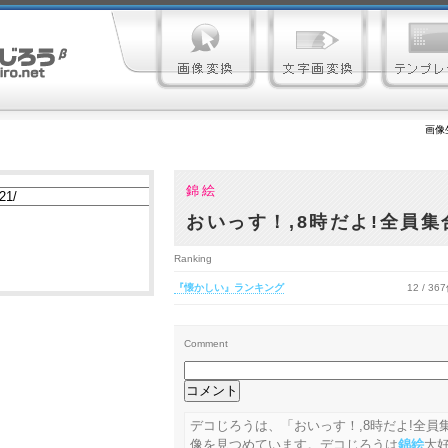
画像
錦絵
おいっす！,8時だよ!全員集
Ranking
『懐かしい』ランキング
12 / 36
Comment
デコじろうは、「おいっす！,8時だよ!全
像を見つめています。デコじろうは
錦絵
大