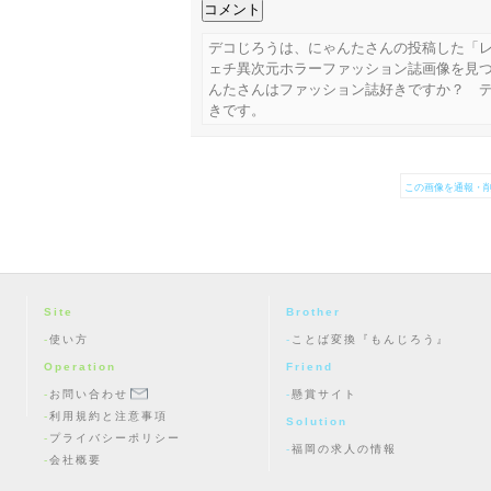
デコじろうは、にゃんたさんの投稿した「レ
ェチ異次元ホラーファッション誌画像を見
んたさんはファッション誌好きですか？ 
きです。
この画像を通報・削
Site
Brother
使い方
ことば変換『もんじろう』
Operation
Friend
お問い合わせ
懸賞サイト
利用規約と注意事項
Solution
プライバシーポリシー
福岡の求人の情報
会社概要