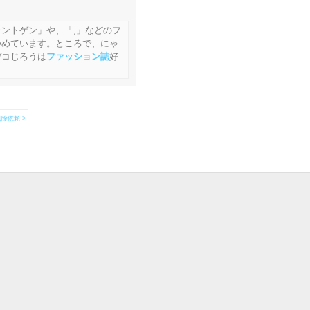
ントゲン」や、「,」などのフ
つめています。ところで、にゃ
デコじろうは
ファッション誌
好
除依頼 >