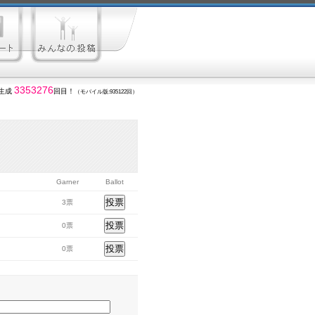
3353276
生成
回目！
（モバイル版:935122回）
Garner
Ballot
3票
0票
0票