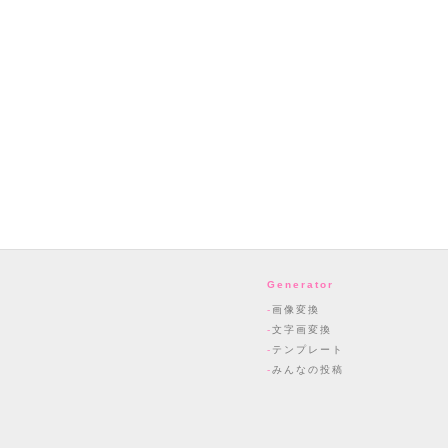
Generator
画像変換
文字画変換
テンプレート
みんなの投稿