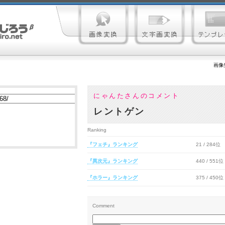
画像
にゃんたさんのコメント
レントゲン
Ranking
『フェチ』ランキング
21 / 284位
『異次元』ランキング
440 / 551位
『ホラー』ランキング
375 / 450位
Comment