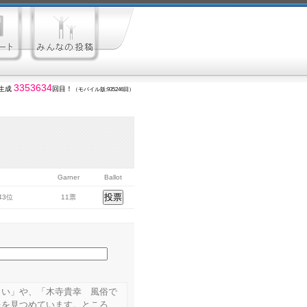
3353634
生成
回目！
（モバイル版:935246回）
Garner
Ballot
243位
11票
もい」や、「木寺貴幸 風俗で
像を見つめています。ところ