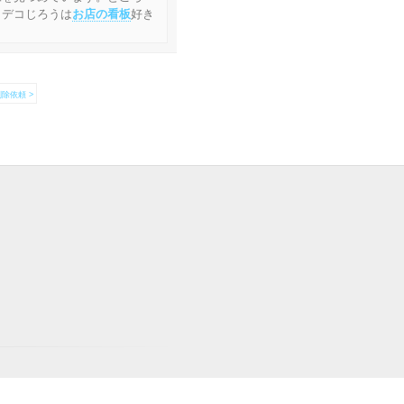
 デコじろうは
お店の看板
好き
除依頼 >