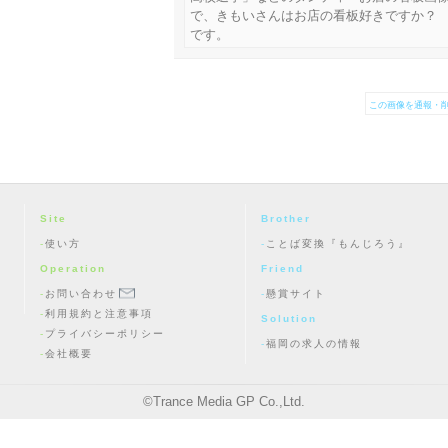
で、きもいさんはお店の看板好きですか？
です。
この画像を通報・削
Site
Brother
使い方
ことば変換『もんじろう』
Operation
Friend
お問い合わせ
懸賞サイト
利用規約と注意事項
Solution
プライバシーポリシー
福岡の求人の情報
会社概要
©
Trance Media GP Co.,Ltd.