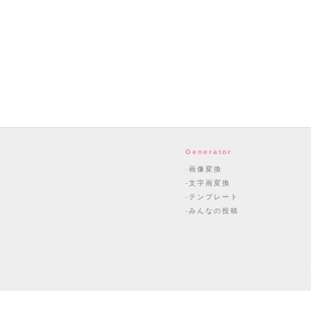
Generator
画像変換
文字画変換
テンプレート
みんなの投稿