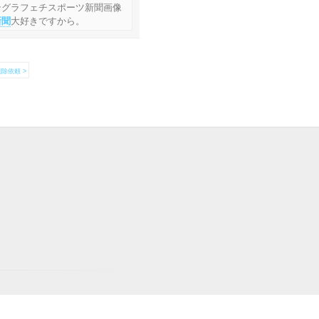
ングラフェチスポーツ新聞画像
新聞
大好きですから。
除依頼 >