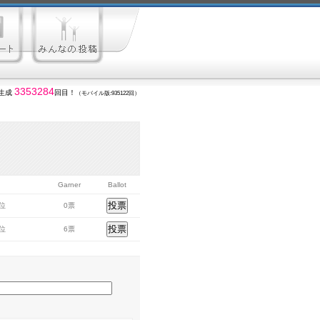
3353284
生成
回目！
（モバイル版:935122回）
Garner
Ballot
2位
0票
4位
6票