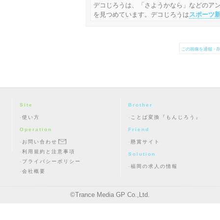
デコじろうは、「さようかなら」などのア
を見つめています。デコじろうは
スポーツ
この画像を通報・削
Site
Brother
使い方
ことば変換『もんじろう』
Operation
Friend
お問い合わせ
懸賞サイト
利用規約と注意事項
Solution
プライバシーポリシー
福岡の求人の情報
会社概要
©
Trance Media GP Co.,Ltd.