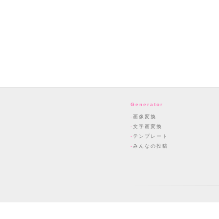
Generator
画像変換
文字画変換
テンプレート
みんなの投稿