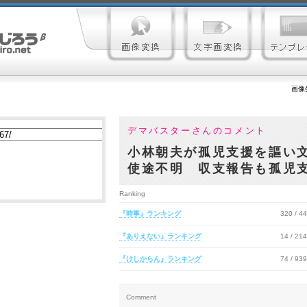
画像
デマバスターさんのコメント
小林朝夫が孤児支援を謳い
使途不明 収支報告も孤児
Ranking
『時事』ランキング
320 / 4
『ありえない』ランキング
14 / 21
『けしからん』ランキング
74 / 93
Comment