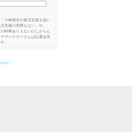
た「小林朝夫が孤児支援を謳い
孤児支援の実態もない」や、
どの時事ありえないけしからん
、デマバスターさんは記者会見
です。
除依頼 >