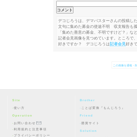
デコじろうは、デマバスターさんの投稿し
文句に集めた募金の使途不明 収支報告も
「集めた善意の募金、不明ですけど？」な
記者会見画像を見つめています。ところで
好きですか？ デコじろうは
記者会見
好き
この画像を通報・削
Site
Brother
使い方
ことば変換『もんじろう』
Operation
Friend
お問い合わせ
懸賞サイト
利用規約と注意事項
Solution
プライバシーポリシー