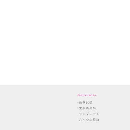
Generator
画像変換
文字画変換
テンプレート
みんなの投稿