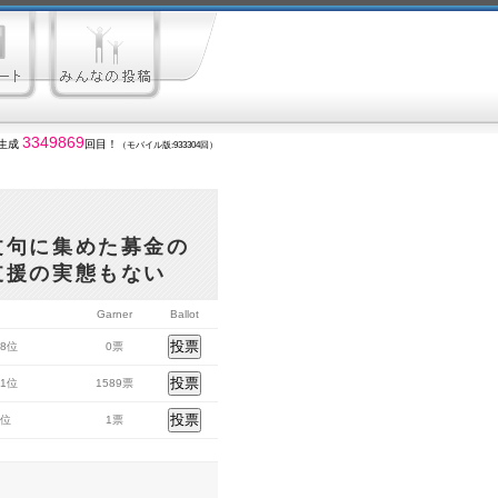
3349869
生成
回目！
（モバイル版:933304回）
文句に集めた募金の
支援の実態もない
Garner
Ballot
48位
0票
41位
1589票
9位
1票