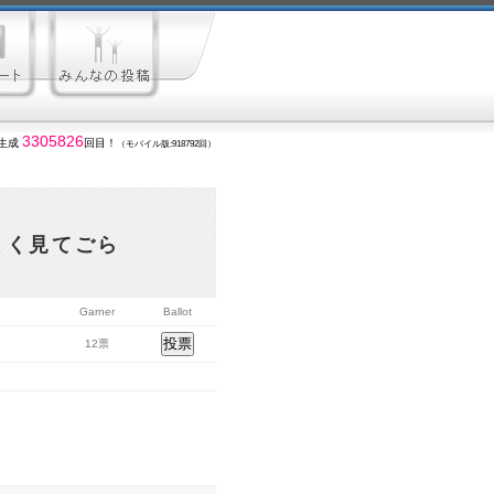
3305826
生成
回目！
（モバイル版:918792回）
よく見てごら
Garner
Ballot
12票