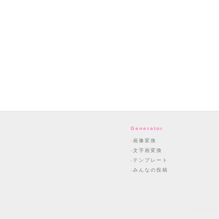
Generator
画像変換
文字画変換
テンプレート
みんなの投稿