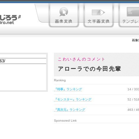
画像
こわいさんのコメント
アローラでの今田先輩
Ranking
『時事』ランキング
14 / 3
『モンスター』ランキング
52 / 5
『異次元』ランキング
463 / 
Sponsored Link