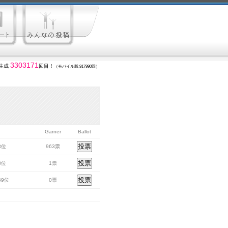
3303171
生成
回目！
（モバイル版:917990回）
Garner
Ballot
33位
963票
18位
1票
469位
0票