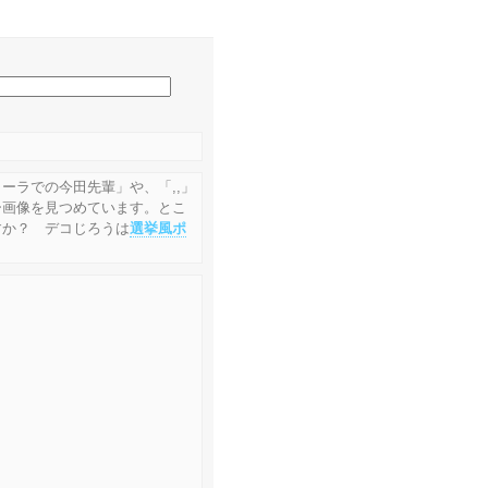
ーラでの今田先輩」や、「,,」
ー画像を見つめています。とこ
すか？ デコじろうは
選挙風ポ