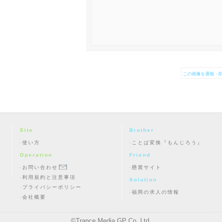
この画像を通報・削
Site
Brother
使い方
ことば変換『もんじろう』
Operation
Friend
お問い合わせ
懸賞サイト
利用規約と注意事項
Solution
プライバシーポリシー
福岡の求人の情報
会社概要
©
Trance Media GP Co.,Ltd.