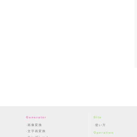
Generator
Site
画像変換
使い方
文字画変換
Operation