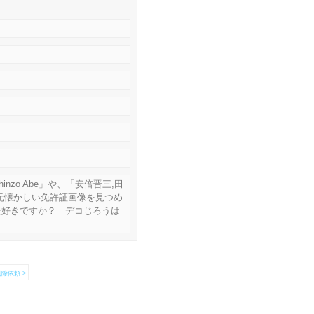
zo Abe」や、「安倍晋三,田
元懐かしい免許証画像を見つめ
証好きですか？ デコじろうは
除依頼 >