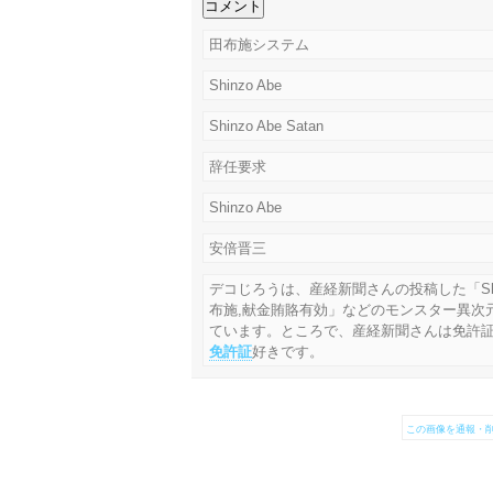
田布施システム
Shinzo Abe
Shinzo Abe Satan
辞任要求
Shinzo Abe
安倍晋三
デコじろうは、産経新聞さんの投稿した「Shin
布施,献金賄賂有効」などのモンスター異次
ています。ところで、産経新聞さんは免許
免許証
好きです。
この画像を通報・削