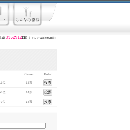
3352912
生成
回目！
（モバイル版:934956回）
Garner
Ballot
611位
12票
550位
14票
370位
14票