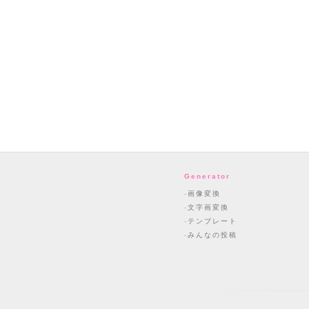
Generator
画像変換
文字画変換
テンプレート
みんなの投稿