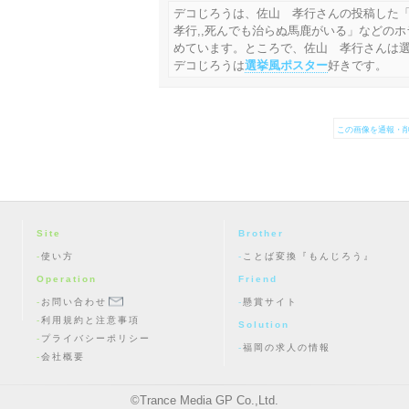
デコじろうは、佐山 孝行さんの投稿した「
孝行,,死んでも治らぬ馬鹿がいる」などの
めています。ところで、佐山 孝行さんは
デコじろうは
選挙風ポスター
好きです。
この画像を通報・削
Site
Brother
使い方
ことば変換『もんじろう』
Operation
Friend
お問い合わせ
懸賞サイト
利用規約と注意事項
Solution
プライバシーポリシー
福岡の求人の情報
会社概要
©
Trance Media GP Co.,Ltd.