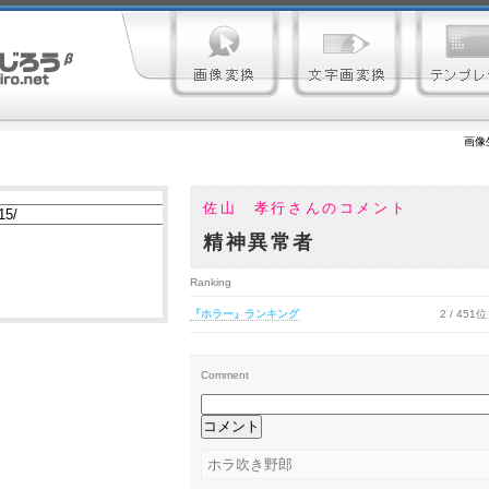
画像
佐山 孝行さんのコメント
精神異常者
Ranking
『ホラー』ランキング
2 / 451位
Comment
ホラ吹き野郎