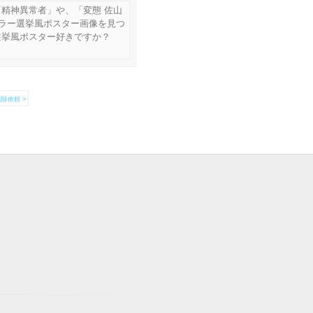
精神異常者」や、「変態 佐山
ホラー選挙風ポスター画像を見つ
選挙風ポスター好きですか？
除依頼 >