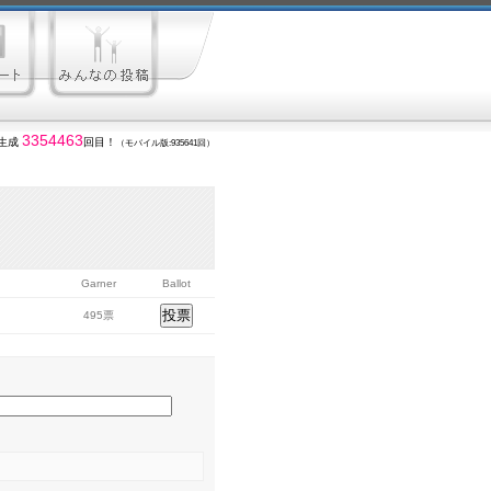
3354463
生成
回目！
（モバイル版:935641回）
Garner
Ballot
495票