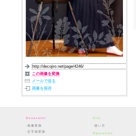
この画像を変換
メールで送る
画像を保存
Generator
Site
画像変換
使い方
文字画変換
Operation