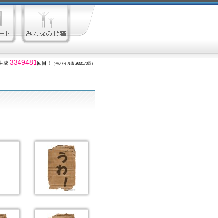
3349481
生成
回目！
（モバイル版:933170回）