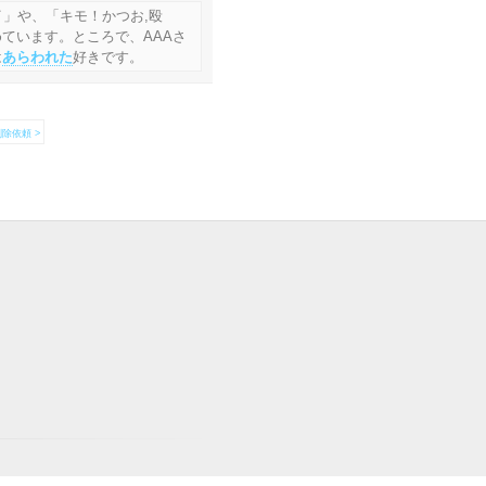
イ」や、「キモ！かつお,殴
ています。ところで、AAAさ
は
あらわれた
好きです。
除依頼 >