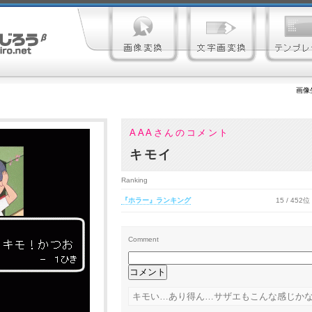
画像
AAAさんのコメント
キモイ
Ranking
『ホラー』ランキング
15 / 452位
Comment
キモい…あり得ん…サザエもこんな感じかな