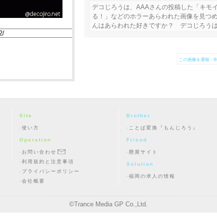
デコじろうは、AAAさんの投稿した「キモ
る！」などのホラーあらわれた画像を見つめ
んはあらわれた好きですか？ デコじろう
この画像を通報・削
Site
Brother
使い方
ことば変換『もんじろう』
Operation
Friend
お問い合わせ
懸賞サイト
利用規約と注意事項
Solution
プライバシーポリシー
福岡の求人の情報
会社概要
©
Trance Media GP Co.,Ltd.