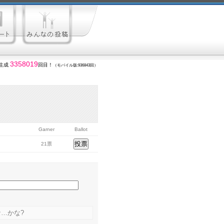
3358019
生成
回目！
（モバイル版:936843回）
Garner
Ballot
21票
…かな?