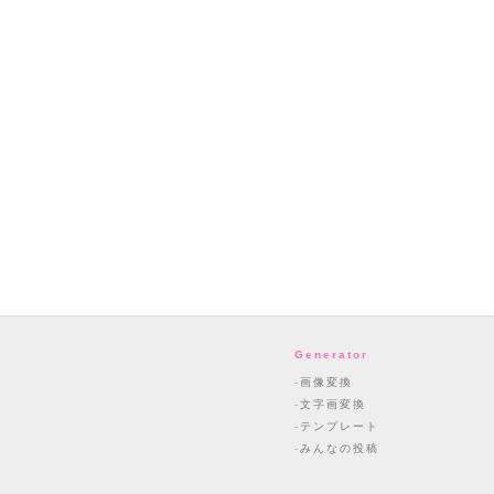
Generator
画像変換
文字画変換
テンプレート
みんなの投稿