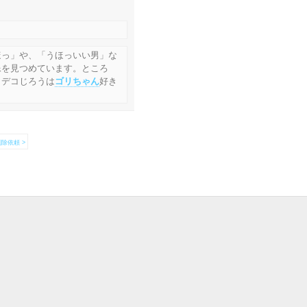
ほっ」や、「うほっいい男」な
像を見つめています。ところ
 デコじろうは
ゴリちゃん
好き
除依頼 >