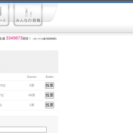
3349873
生成
回目！
（モバイル版:933304回）
Garner
Ballot
725位
5票
87位
68票
3位
1票