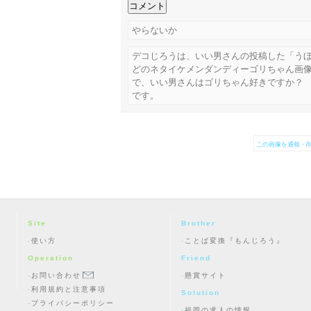
やらないか
デコじろうは、いい男さんの投稿した「う
どのネタイケメンダンディーゴリちゃん画
で、いい男さんはゴリちゃん好きですか？
です。
この画像を通報・削
Site
Brother
使い方
ことば変換『もんじろう』
Operation
Friend
お問い合わせ
懸賞サイト
利用規約と注意事項
Solution
プライバシーポリシー
福岡の求人の情報