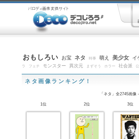
おもしろい
ネタ
美少女
お宝
萌え
イ
時事
モンスター
異次元
社会派
ラ
フェチ
まずそう
ホラー
ネタ画像ランキング！
「ネタ」全2745画像 
1位
2位
3位