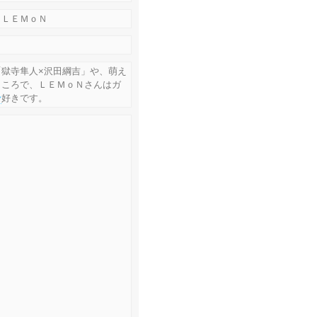
（ＬＥＭｏＮ
獄寺隼人×沢田綱吉」や、萌え
ところで、ＬＥＭｏＮさんはガ
ン
好きです。