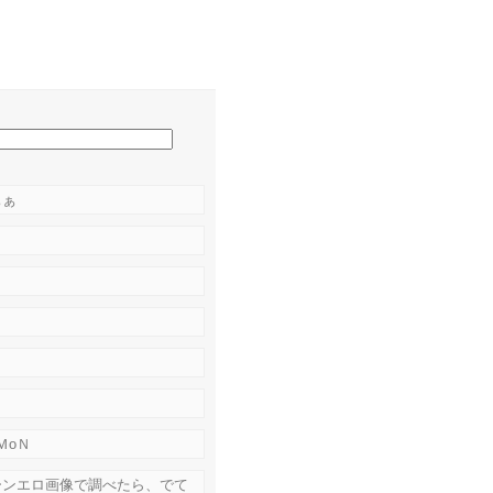
ぁぁ
ＭoＮ
ーンエロ画像で調べたら、でて