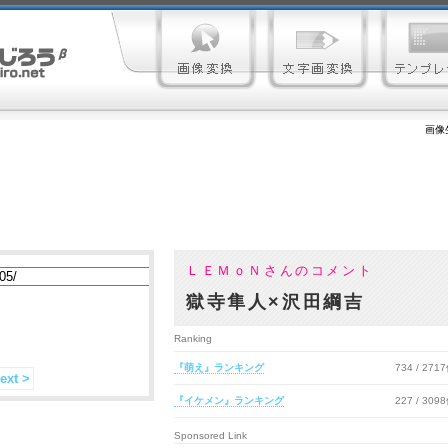
画像
ＬＥＭｏＮさんのコメント
獄寺隼人×沢田綱吉
Ranking
『萌え』ランキング
734 / 271
ext >
『イケメン』ランキング
227 / 309
Sponsored Link