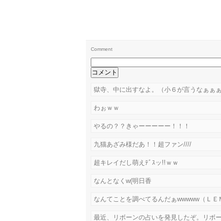
Comment
獄寺、中に出すなよ。（小６が言うなぁぁ
わぉｗｗ
やるの？？きゃーーーーー！！！
九猫あざみ様だあ！！超ファン////
超キレイだし萌えﾃﾞｽッ!!ｗｗ
なんとなくw(明日香
なんてことを調べてるんだぁwwwww（ＬＥ
最近、リボーンの占いを発見したぞ。リボ