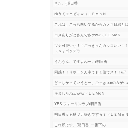
きた。(明日香
ゆうてエェぞィｗ（ＬＥＭｏＮ
これは、こっち向いてるからカメラ目線とゆ
コメありがとさんでさァww（ＬＥＭoＮ
ツナ可愛いぃ！！ごっきゅんカッコいい！
（ｂｙゴクデラ
うんうん。ですよねー。(明日香
同感！！リボーンん中でも１位でス！！////
どっちかっていうとー、ごっきゅnの方がい
キましたねェwww（ＬＥＭoＮ
YES フォーリンラブ(明日香
明日香ｓゎ獄ツナ好きですヵ？（ＬＥＭｏＮ
これ私です。(明日香↓一番下の