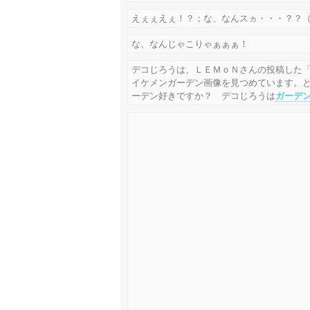
えぇぇえぇ！？；な、なんスヵ・・・？？
な、なんじゃこりゃぁぁぁ！
デコじろうは、ＬＥＭｏＮさんの投稿した「
イケメンガーデン画像を見つめています。
ーデン好きですか？ デコじろうは
ガーデ