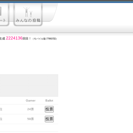
2224136
生成
回目！
（モバイル版:779937回）
Garner
Ballot
7位
24票
8位
59票