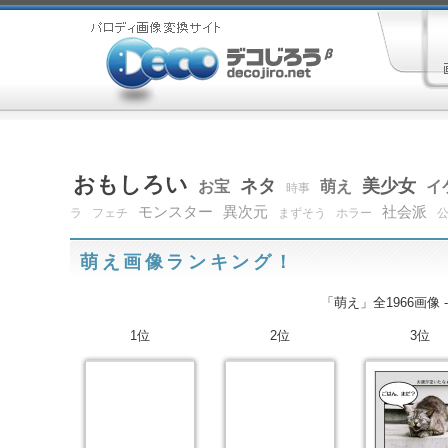
おもしろい
ネタ
美少女
お宝
萌え
イ
時事
モンスター
異次元
社会派
ラ
フェチ
まずそう
ホラー
萌え画像ランキング！
「萌え」全1966画像 
1位
2位
3位