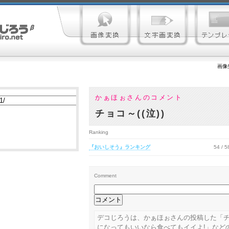
画像
かぁほぉさんのコメント
チョコ～((泣))
Ranking
『おいしそう』ランキング
54 / 
Comment
デコじろうは、かぁほぉさんの投稿した「チョ
になってもいいなら食べてもイイよ!」など