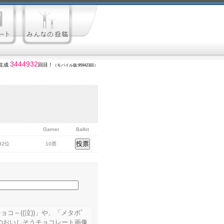
3444932
生成
回目！
（モバイル版:959423回）
Garner
Ballot
582位
10票
コ～((泣))」や、「メタボﾞ
のおいしそうチョコレート画像