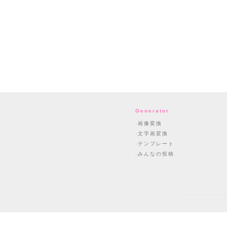
Generator
画像変換
文字画変換
テンプレート
みんなの投稿