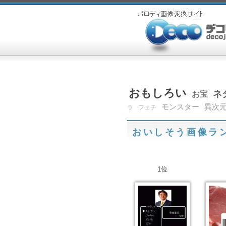
おもしろい
ネ
お宝
モンスター
異次
ラ
フェチ
おいしそう画像ラ
1位