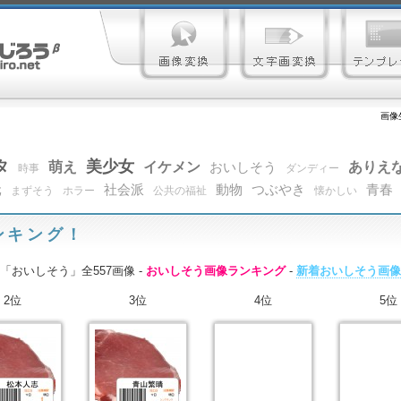
画像
タ
美少女
萌え
イケメン
ありえ
おいしそう
時事
ダンディー
元
社会派
動物
つぶやき
青春
まずそう
ホラー
公共の福祉
懐かしい
ンキング！
「おいしそう」全557画像 -
おいしそう画像ランキング
-
新着おいしそう画像
2位
3位
4位
5位