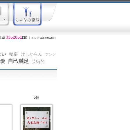
3352851
生成
回目！
（モバイル版:934935回）
ない
秘密
けしからん
アング
自己満足
愛
芸術的
6位