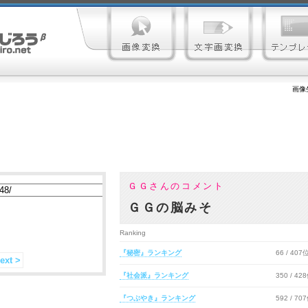
画像
ＧＧさんのコメント
ＧＧの脳みそ
Ranking
『秘密』ランキング
66 / 407
ext >
『社会派』ランキング
350 / 42
『つぶやき』ランキング
592 / 70