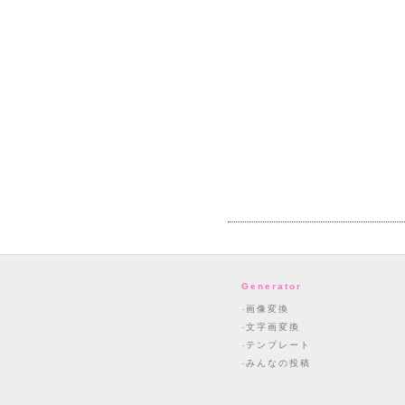
Generator
画像変換
文字画変換
テンプレート
みんなの投稿