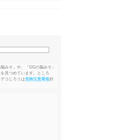
脳みそ」や、「GGの脳みそ」
像を見つめています。ところ
 デコじろうは
危険注意看板
好