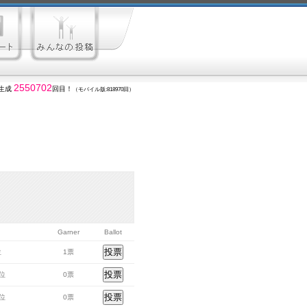
2550702
生成
回目！
（モバイル版:818970回）
Garner
Ballot
位
1票
8位
0票
7位
0票