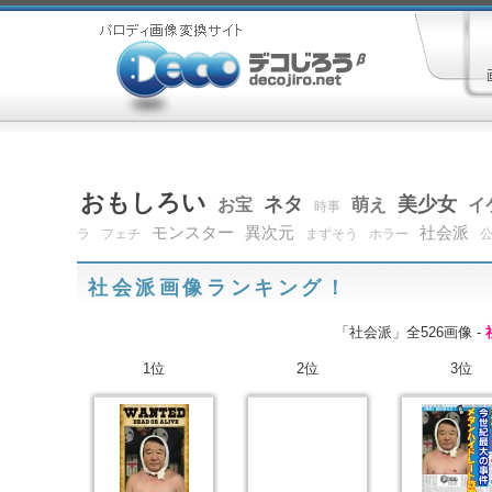
おもしろい
ネタ
美少女
お宝
萌え
イ
時事
モンスター
異次元
社会派
ラ
フェチ
まずそう
ホラー
社会派画像ランキング！
「社会派」全526画像 -
1位
2位
3位