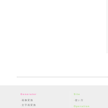
Generator
Site
画像変換
使い方
文字画変換
Operation