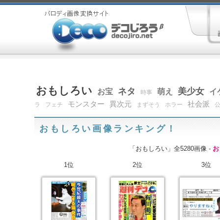
おもしろい
ネタ
美少女
お宝
萌え
イ
時事
モンスター
異次元
社会派
ラ
フェチ
まずそう
ホラー
おもしろい画像ランキング！
「おもしろい」全5280画像 -
お
1位
2位
3位