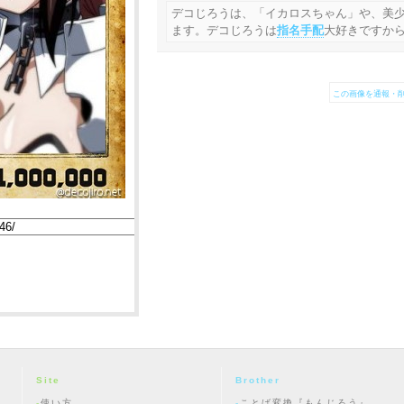
デコじろうは、「イカロスちゃん」や、美
ます。デコじろうは
指名手配
大好きですか
この画像を通報・削
Site
Brother
使い方
ことば変換『もんじろう』