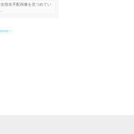
少女指名手配画像を見つめてい
ら。
除依頼 >