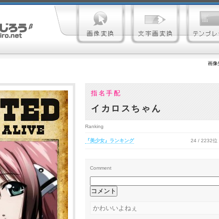
画像
指名手配
イカロスちゃん
Ranking
『美少女』ランキング
24 / 2232位
Comment
かわいいよねぇ