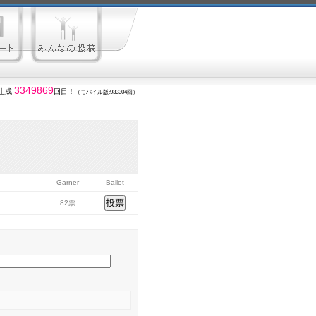
3349869
生成
回目！
（モバイル版:933304回）
Garner
Ballot
82票