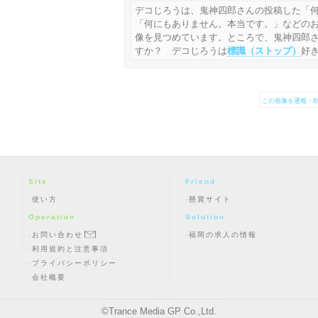
デコじろうは、鬼神四郎さんの投稿した「
「何にもありません。本当です。」などの
像を見つめています。ところで、鬼神四郎
すか？ デコじろうは
標識（ストップ）
好
この画像を通報・削
Site
Friend
使い方
懸賞サイト
Operation
Solution
お問い合わせ
福岡の求人の情報
利用規約と注意事項
プライバシーポリシー
会社概要
©
Trance Media GP Co.,Ltd.