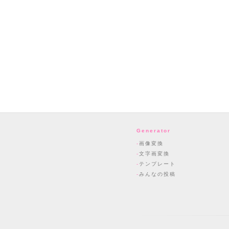
Generator
画像変換
文字画変換
テンプレート
みんなの投稿