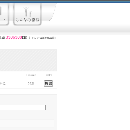
3386388
生成
回目！
（モバイル版:945089回）
Garner
Ballot
384位
59票