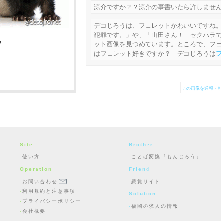
涼介ですか？？涼介の事書いたら許しませ
デコじろうは、フェレットかわいいですね
犯罪です。」や、「山田さん！ セクハラ
ット画像を見つめています。ところで、フ
はフェレット好きですか？ デコじろうは
この画像を通報・削
Site
Brother
使い方
ことば変換『もんじろう』
Operation
Friend
お問い合わせ
懸賞サイト
利用規約と注意事項
Solution
プライバシーポリシー
福岡の求人の情報
会社概要