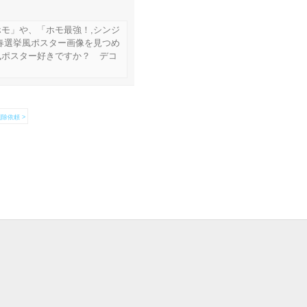
モ」や、「ホモ最強！,シンジ
春選挙風ポスター画像を見つめ
風ポスター好きですか？ デコ
除依頼 >