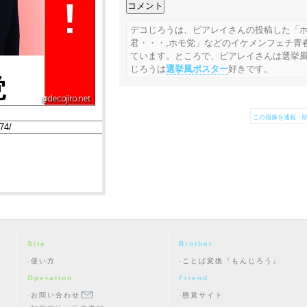
デコじろうは、ビアレイさんの投稿した「ホ
君・・・,ホモ党」などのイケメンフェチ青
ています。ところで、ビアレイさんは選挙
じろうは
選挙風ポスター
好きです。
この画像を通報・削
Site
Brother
使い方
ことば変換『もんじろう』
Operation
Friend
お問い合わせ
懸賞サイト