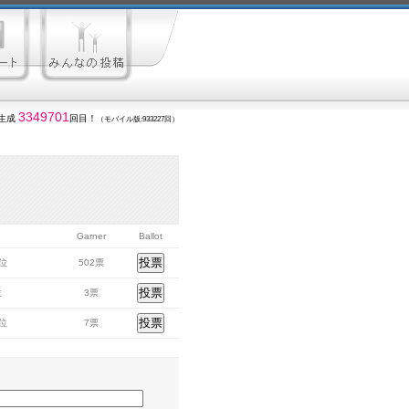
3349701
生成
回目！
（モバイル版:933227回）
Garner
Ballot
7位
502票
位
3票
3位
7票