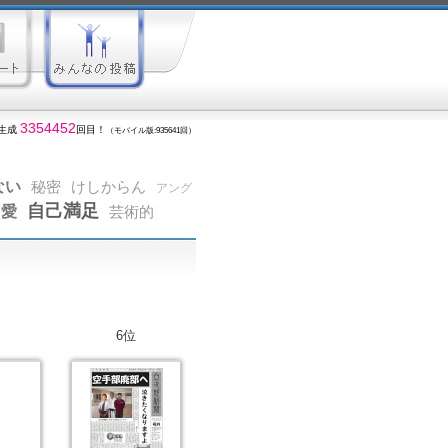
3354452
生成
回目！
（モバイル版:935641回）
ない
秘密
けしからん
アング
自己満足
愛
芸術的
6位