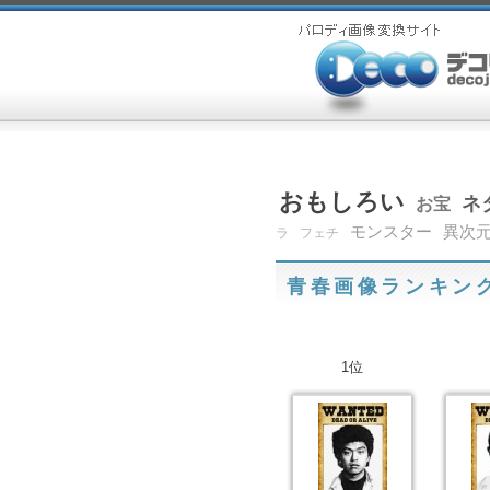
おもしろい
ネ
お宝
モンスター
異次
ラ
フェチ
青春画像ランキン
1位