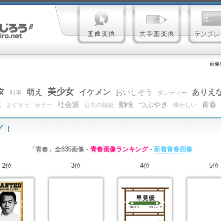
画像
タ
美少女
萌え
イケメン
ありえ
おいしそう
時事
ダンディー
元
社会派
動物
つぶやき
青春
まずそう
ホラー
公共の福祉
懐かしい
グ！
「青春」全835画像 -
青春画像ランキング
-
新着青春画像
2位
3位
4位
5位