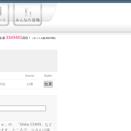
3349481
生成
回目！
（モバイル版:933170回）
Garner
Ballot
555位
12票
や、「Shiho CHAN」など
います。ところで、☆さんは誕