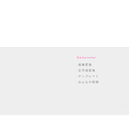
Generator
画像変換
文字画変換
テンプレート
みんなの投稿