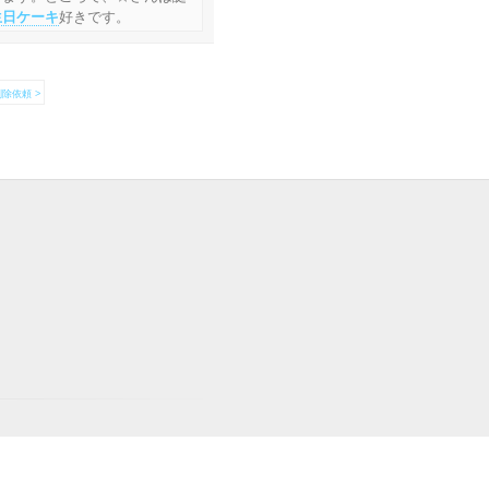
生日ケーキ
好きです。
除依頼 >