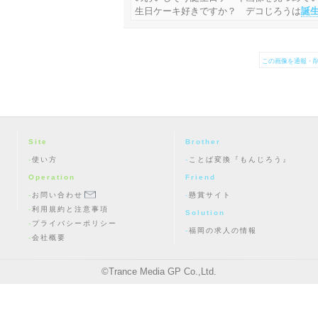
生日ケーキ好きですか？ デコじろうは
誕
この画像を通報・削
Site
Brother
使い方
ことば変換『もんじろう』
Operation
Friend
お問い合わせ
懸賞サイト
利用規約と注意事項
Solution
プライバシーポリシー
福岡の求人の情報
会社概要
©
Trance Media GP Co.,Ltd.