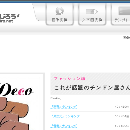
画像
ファッション誌
これが話題のチンドン屋さん
Ranking
『秘密』ランキング
40 / 419位
『異次元』ランキング
56 / 484位
『青春』ランキング
60 / 639位