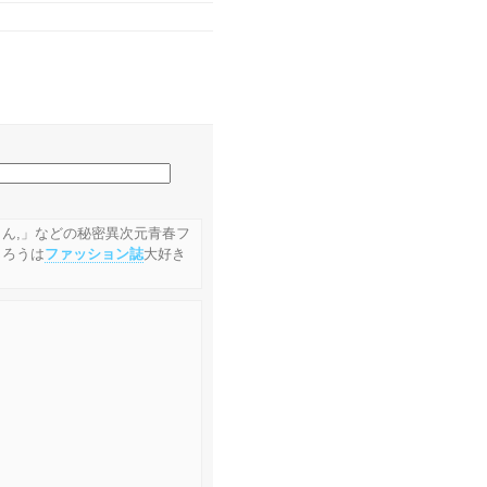
ん,」などの秘密異次元青春フ
じろうは
ファッション誌
大好き