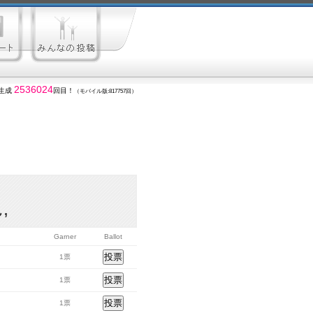
2536024
生成
回目！
（モバイル版:817757回）
,
Garner
Ballot
1票
1票
1票