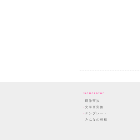
Generator
画像変換
文字画変換
テンプレート
みんなの投稿