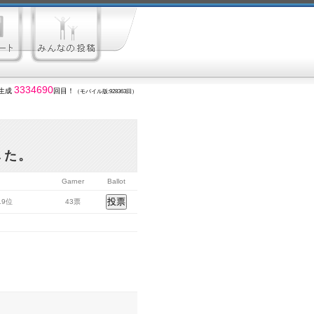
3334690
生成
回目！
（モバイル版:928363回）
した。
Garner
Ballot
219位
43票