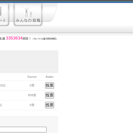
3353634
生成
回目！
（モバイル版:935246回）
Garner
Ballot
143位
0票
位
958票
3位
0票