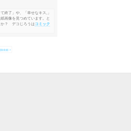
て終了」や、「幸せなキス,」
表紙画像を見つめています。と
すか？ デコじろうは
コミック
除依頼 >