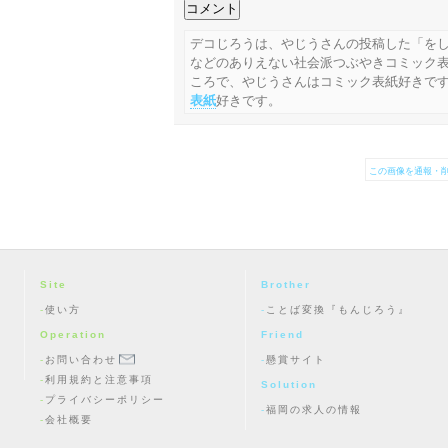
デコじろうは、やじうさんの投稿した「をし
などのありえない社会派つぶやきコミック
ころで、やじうさんはコミック表紙好きで
表紙
好きです。
この画像を通報・削
Site
Brother
使い方
ことば変換『もんじろう』
Operation
Friend
お問い合わせ
懸賞サイト
利用規約と注意事項
Solution
プライバシーポリシー
福岡の求人の情報
会社概要