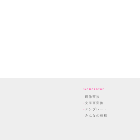
Generator
画像変換
文字画変換
テンプレート
みんなの投稿