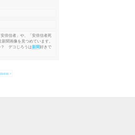
「安倍信者」や、「安倍信者死
祉新聞画像を見つめています。
か？ デコじろうは
新聞
好きで
除依頼 >