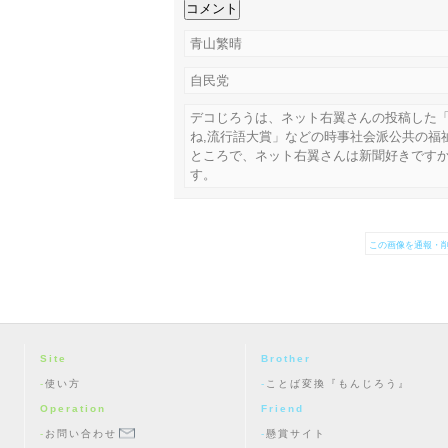
青山繁晴
自民党
デコじろうは、ネット右翼さんの投稿した
ね,流行語大賞」などの時事社会派公共の福
ところで、ネット右翼さんは新聞好きです
す。
この画像を通報・削
Site
Brother
使い方
ことば変換『もんじろう』
Operation
Friend
お問い合わせ
懸賞サイト