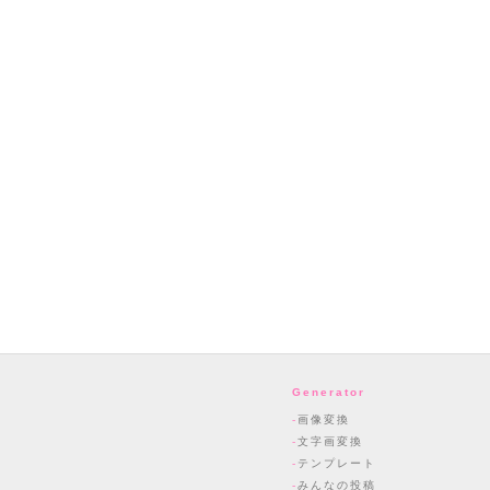
Generator
画像変換
文字画変換
テンプレート
みんなの投稿