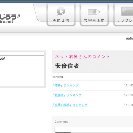
画像
ネット右翼さんのコメント
安倍信者
Ranking
『時事』ランキング
11 / 
『社会派』ランキング
17 / 
『公共の福祉』ランキング
15 / 
Comment