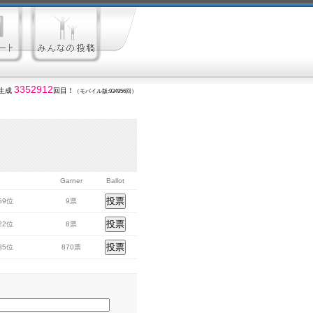
3352912
生成
回目！
（モバイル版:934956回）
Garner
Ballot
459位
9票
522位
8票
185位
870票