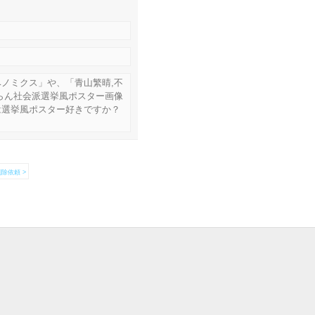
ノミクス」や、「青山繁晴,不
らん社会派選挙風ポスター画像
は選挙風ポスター好きですか？
除依頼 >