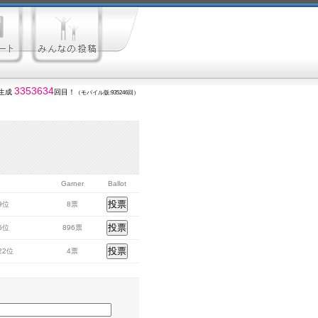
3353634
生成
回目！
（モバイル版:935246回）
Garner
Ballot
59位
8票
56位
896票
522位
4票