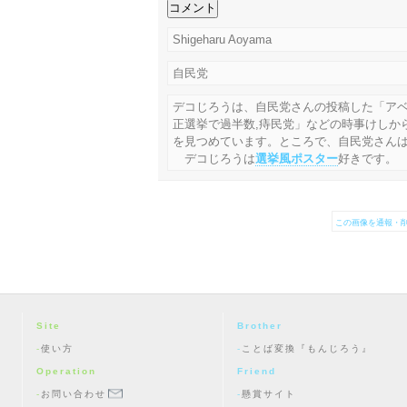
Shigeharu Aoyama
自民党
デコじろうは、自民党さんの投稿した「アベ
正選挙で過半数,痔民党」などの時事けしか
を見つめています。ところで、自民党さん
デコじろうは
選挙風ポスター
好きです。
この画像を通報・削
Site
Brother
使い方
ことば変換『もんじろう』
Operation
Friend
お問い合わせ
懸賞サイト