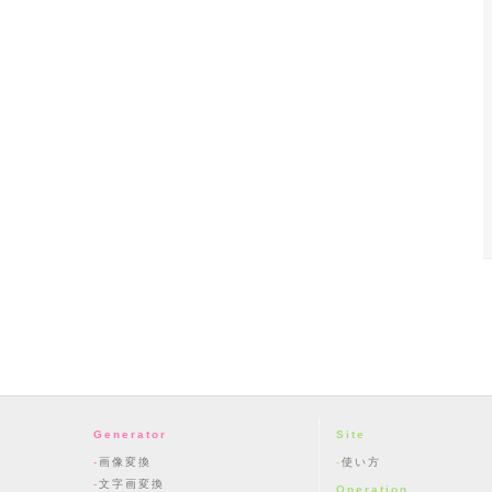
Generator
Site
画像変換
使い方
文字画変換
Operation