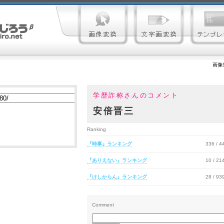
画像
学歴詐称さんのコメント
安倍晋三
Ranking
『時事』ランキング
336 / 
『ありえない』ランキング
10 / 2
『けしからん』ランキング
28 / 9
Comment