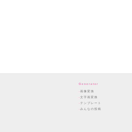
Generator
画像変換
文字画変換
テンプレート
みんなの投稿