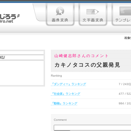
画像
山崎健志郎さんのコメント
カキノタコスの父親発見
Ranking
『ダンディー』ランキング
7 / 243
『社会派』ランキング
477 / 5
『動物』ランキング
984 / 1
Comment