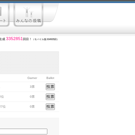
3352851
生成
回目！
（モバイル版:934935回）
Garner
Ballot
位
3票
22位
0票
027位
0票