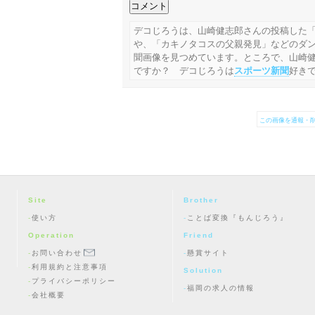
デコじろうは、山崎健志郎さんの投稿した
や、「カキノタコスの父親発見」などのダ
聞画像を見つめています。ところで、山崎
ですか？ デコじろうは
スポーツ新聞
好き
この画像を通報・削
Site
Brother
使い方
ことば変換『もんじろう』
Operation
Friend
お問い合わせ
懸賞サイト
利用規約と注意事項
Solution
プライバシーポリシー
福岡の求人の情報
会社概要