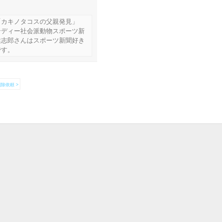
「カキノタコスの父親発見」
ンディー社会派動物スポーツ新
健志郎さんはスポーツ新聞好き
です。
除依頼 >