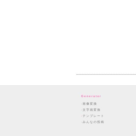
Generator
画像変換
文字画変換
テンプレート
みんなの投稿