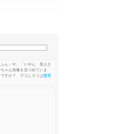
っふん」や、「いやん 美人さ
骨ちゃん画像を見つめていま
きですか？ デコじろうは
骸骨