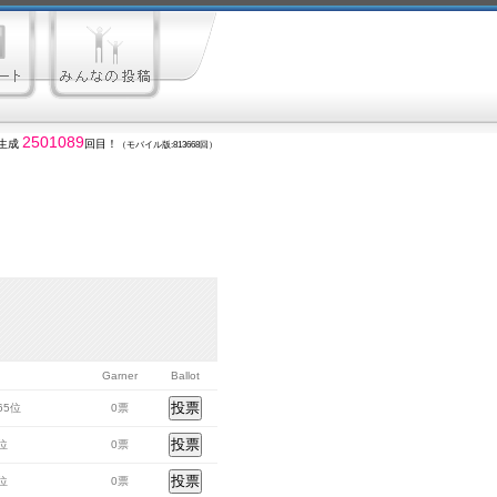
2501089
生成
回目！
（モバイル版:813668回）
Garner
Ballot
565位
0票
6位
0票
5位
0票